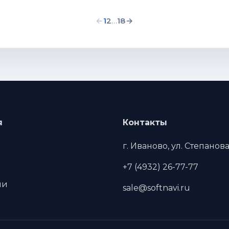
←
1
2
…
18
→
я
Контакты
г. Иваново, ул. Степанова,
+7 (4932) 26-77-77
ии
sale@softnavi.ru