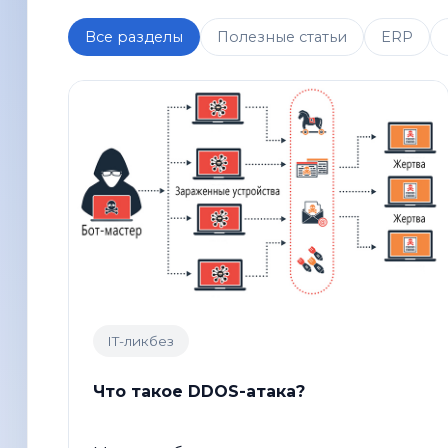
Все разделы
Полезные статьи
ERP
IT-ликбез
Что такое DDOS-атака?